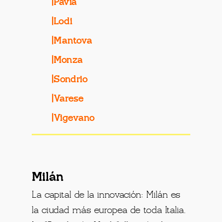
|Pavía
|Lodi
|Mantova
|Monza
|Sondrio
|Varese
|Vigevano
Milán
La capital de la innovación: Milán es
la ciudad más europea de toda Italia.