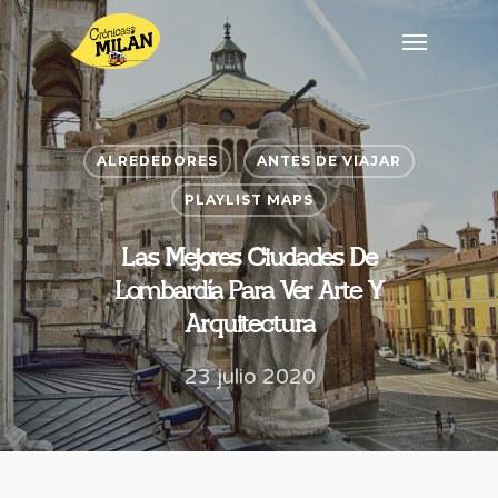
ALREDEDORES
ANTES DE VIAJAR
PLAYLIST MAPS
Las Mejores Ciudades De
Lombardía Para Ver Arte Y
Arquitectura
23 julio 2020