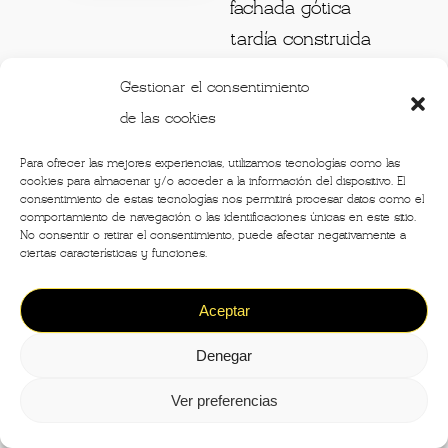
fachada gótica
tardía construida
de mármol de
Gestionar el consentimiento
Musso entre 1457 y 1486, presenta
de las cookies
ciertas similitudes al
Duomo de Milá
n
.
La iglesia mayor está alineada con el
Para ofrecer las mejores experiencias, utilizamos tecnologías como las
cookies para almacenar y/o acceder a la información del dispositivo. El
broletto
y la torre cívica, donde se
consentimiento de estas tecnologías nos permitirá procesar datos como el
comportamiento de navegación o las identificaciones únicas en este sitio.
encuentran las
campanas
, separadas
No consentir o retirar el consentimiento, puede afectar negativamente a
de la iglesia.
ciertas características y funciones.
Aceptar
La campana cívica suena a mediodía
de lunes a viernes: después del
Denegar
"Campanù di Bergamo" es la
Ver preferencias
campana histórica más grande de
Lombardía que aún está en