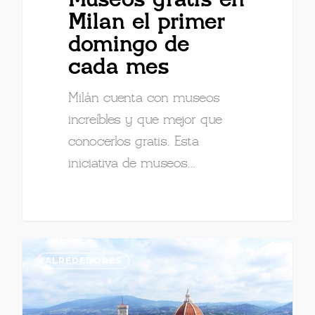
Museos gratis en
Milan el primer
domingo de
cada mes
Milán cuenta con museos
increíbles y que mejor que
conocerlos gratis. Esta
iniciativa de museos…
ALREDEDORES