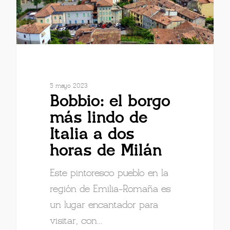
5 mayo 2023
Bobbio: el borgo
más lindo de
Italia a dos
horas de Milán
Este pintoresco pueblo en la
región de Emilia-Romaña es
un lugar encantador para
visitar, con…