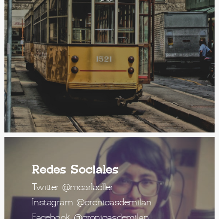
Redes Sociales
Twitter
@mcarlaoller
Instagram
@cronicasdemilan
Facebook
@cronicasdemilan