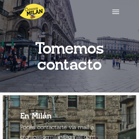
Tomemos
contacto
En Milán
Podés contactarte
vía mail a:
cronicasdemilan@gmail.com