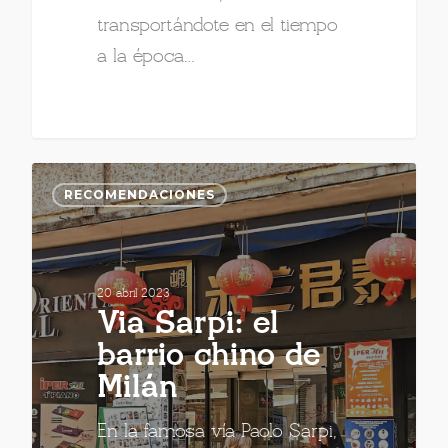
transportándote en el tiempo
a la época…
RECOMENDACIONES
20 abril 2023
Via Sarpi: el
barrio chino de
Milán
En la famosa vía Paolo Sarpi,