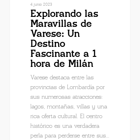
4 junio 2023
Explorando las
Maravillas de
Varese: Un
Destino
Fascinante a 1
hora de Milán
Varese destaca entre las
provincias de Lombardía por
sus numerosas atracciones:
lagos, montañas, villas y una
rica oferta cultural. El centro
histórico es una verdadera
perla para perderse entre sus…