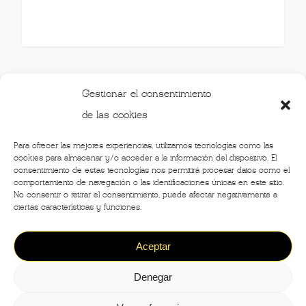
Gestionar el consentimiento
de las cookies
Para ofrecer las mejores experiencias, utilizamos tecnologías como las
cookies para almacenar y/o acceder a la información del dispositivo. El
1
2
3
NEXT
consentimiento de estas tecnologías nos permitirá procesar datos como el
comportamiento de navegación o las identificaciones únicas en este sitio.
No consentir o retirar el consentimiento, puede afectar negativamente a
ciertas características y funciones.
Aceptar
©2020 - Crónicas de Milán -
Designed by
Denegar
Design