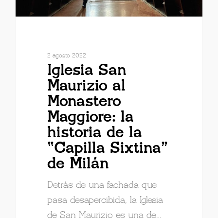
2 agosto 2022
Iglesia San
Maurizio al
Monastero
Maggiore: la
historia de la
“Capilla Sixtina”
de Milán
Detrás de una fachada que
pasa desapercibida, la Iglesia
de San Maurizio es una de…