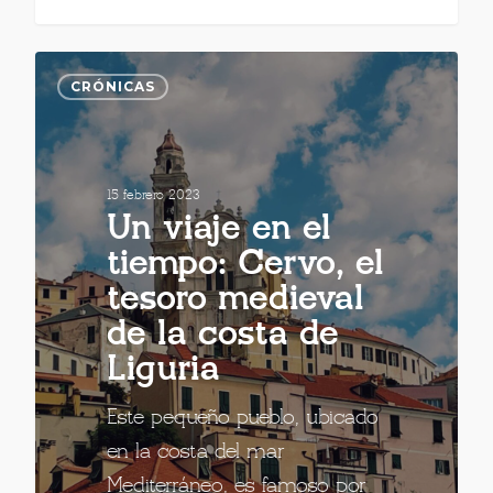
CRÓNICAS
15 febrero 2023
Un viaje en el
tiempo: Cervo, el
tesoro medieval
de la costa de
Liguria
Este pequeño pueblo, ubicado
en la costa del mar
Mediterráneo, es famoso por