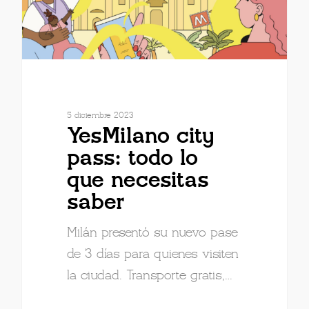
5 diciembre 2023
YesMilano city
pass: todo lo
que necesitas
saber
Milán presentó su nuevo pase
de 3 días para quienes visiten
la ciudad. Transporte gratis,…