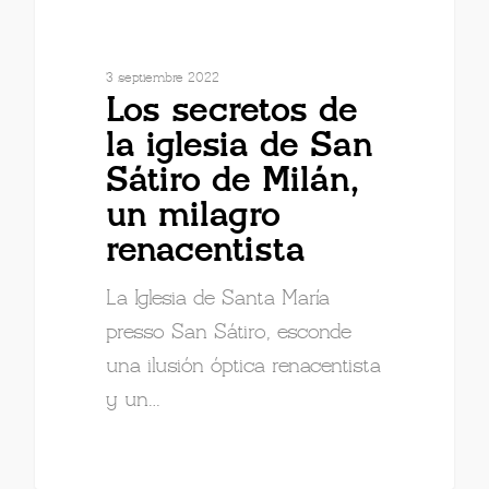
3 septiembre 2022
Los secretos de
la iglesia de San
Sátiro de Milán,
un milagro
renacentista
La Iglesia de Santa María
presso San Sátiro, esconde
una ilusión óptica renacentista
y un…