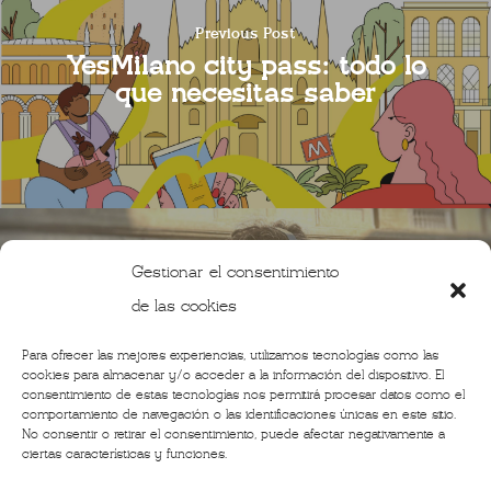
Previous Post
YesMilano city pass: todo lo
que necesitas saber
Gestionar el consentimiento
Next Post
de las cookies
Conociendo a Giuseppe Verdi
en Milán con realidad
Para ofrecer las mejores experiencias, utilizamos tecnologías como las
aumentada
cookies para almacenar y/o acceder a la información del dispositivo. El
consentimiento de estas tecnologías nos permitirá procesar datos como el
comportamiento de navegación o las identificaciones únicas en este sitio.
No consentir o retirar el consentimiento, puede afectar negativamente a
ciertas características y funciones.