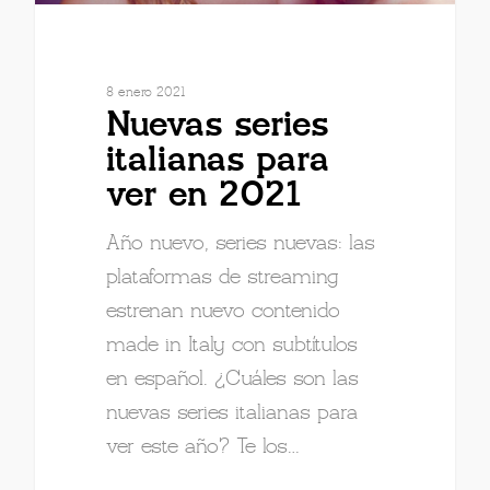
8 enero 2021
Nuevas series
italianas para
ver en 2021
Año nuevo, series nuevas: las
plataformas de streaming
estrenan nuevo contenido
made in Italy con subtítulos
en español. ¿Cuáles son las
nuevas series italianas para
ver este año? Te los…