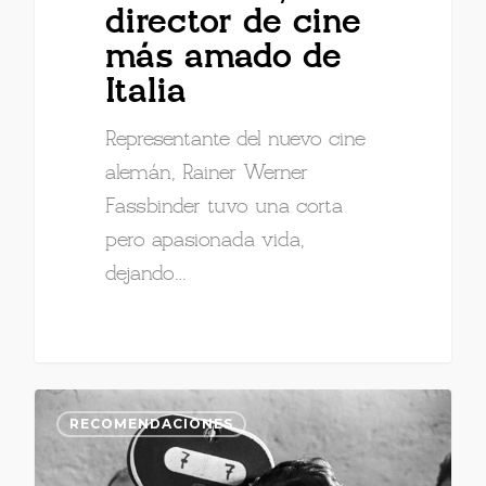
director de cine
más amado de
Italia
Representante del nuevo cine
alemán, Rainer Werner
Fassbinder tuvo una corta
pero apasionada vida,
dejando…
RECOMENDACIONES