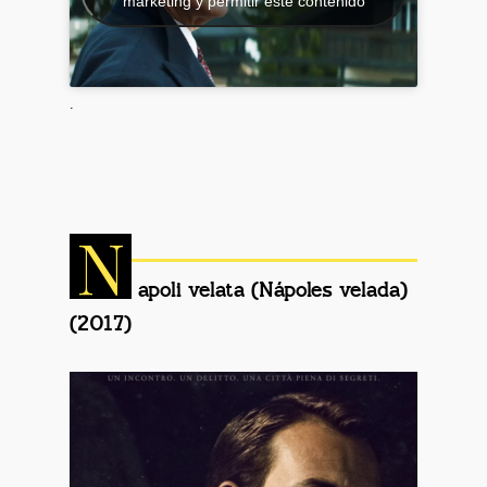
márketing y permitir este contenido
.
N
apoli velata (Nápoles velada)
(2017)