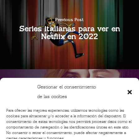
Previous Post
Series italianas para ver en
Netflix en 2022
Gestionar el consentimiento
de las cookies
Next Post
Nuevas series italianas para
Para ofrecer las mejores experiencias, utilizamos tecnologías como las
ver en 2021
cookies para almacenar y/o acceder a la información del dispositivo. El
consentimiento de estas tecnologías nos permitirá procesar datos como el
comportamiento de navegación o las identificaciones únicas en este sitio.
No consentir o retirar el consentimiento, puede afectar negativamente a
ciertas características y funciones.