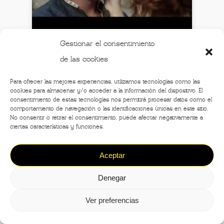
Gestionar el consentimiento
de las cookies
Las mejores películas italianas
Para ofrecer las mejores experiencias, utilizamos tecnologías como las
cookies para almacenar y/o acceder a la información del dispositivo. El
sobre Mafia de los últimos 20 años
consentimiento de estas tecnologías nos permitirá procesar datos como el
comportamiento de navegación o las identificaciones únicas en este sitio.
No consentir o retirar el consentimiento, puede afectar negativamente a
ciertas características y funciones.
Aceptar
Denegar
Ver preferencias