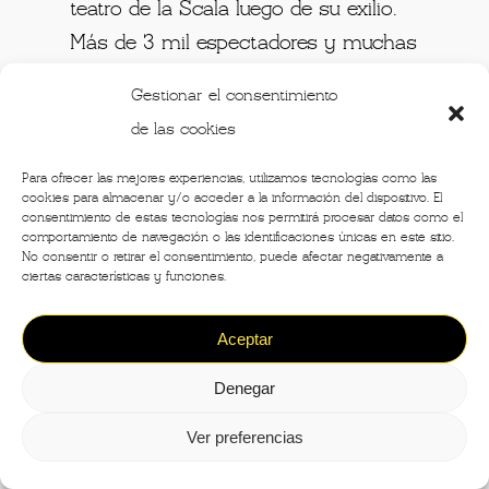
teatro de la Scala luego de su exilio.
Más de 3 mil espectadores y muchas
personas en la plaza reciben al
Gestionar el consentimiento
maestro y señalaron además, el
de las cookies
renacimiento de la ciudad luego de
los
dolorosos años de la dictadura y
Para ofrecer las mejores experiencias, utilizamos tecnologías como las
cookies para almacenar y/o acceder a la información del dispositivo. El
de los bombardeos de la IIGM.
consentimiento de estas tecnologías nos permitirá procesar datos como el
comportamiento de navegación o las identificaciones únicas en este sitio.
No consentir o retirar el consentimiento, puede afectar negativamente a
Con el retorno de Toscanini llegan
ciertas características y funciones.
también
nuevas reglas como las de
Aceptar
hacer silencio y disfrutar del
espectáculo en total oscuridad.
Denegar
Ver preferencias