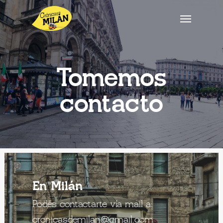
Tomemos
contacto
En Milán
Podés contactarte
vía mail a:
cronicasdemilan@gmail.com