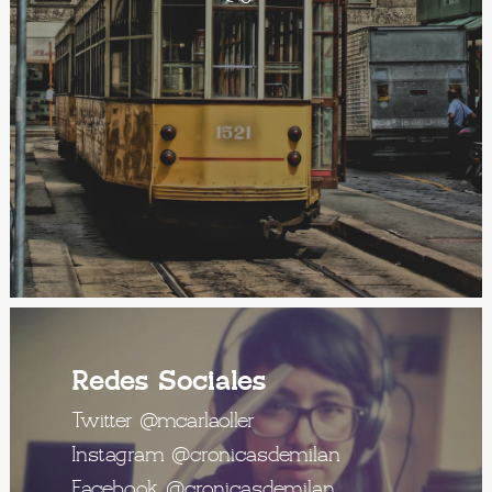
Redes Sociales
Twitter
@mcarlaoller
Instagram
@cronicasdemilan
Facebook
@cronicasdemilan