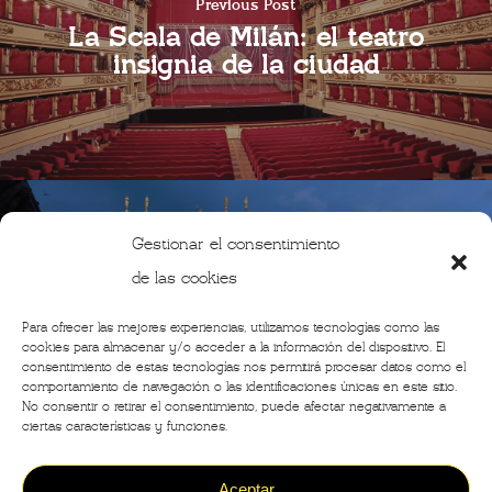
Previous Post
La Scala de Milán: el teatro
insignia de la ciudad
Gestionar el consentimiento
de las cookies
Next Post
Las 5 iglesias más
Para ofrecer las mejores experiencias, utilizamos tecnologías como las
impactantes de Milán
cookies para almacenar y/o acceder a la información del dispositivo. El
consentimiento de estas tecnologías nos permitirá procesar datos como el
comportamiento de navegación o las identificaciones únicas en este sitio.
No consentir o retirar el consentimiento, puede afectar negativamente a
ciertas características y funciones.
Aceptar