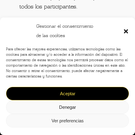
todos los participantes.
Gestionar el consentimiento
de las cookies
Para ofrecer las mejores experiencias, utilizamos tecnologías como las
cookies para almacenar y/o acceder a la información del dispositivo. El
consentimiento de estas tecnologías nos permitirá procesar datos como el
comportamiento de navegación o las identificaciones únicas en este sitio.
No consentir o retirar el consentimiento, puede afectar negativamente a
ciertas características y funciones.
Aceptar
Previous Post
Todo el calendario de la Milano
Denegar
Fashion Week Women`s
primavera/verano 2024
Ver preferencias