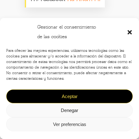
YOU ARE LEO
Gestionar el consentimiento
EL TOUR ESTÁ DISPONIBLE DE MARTES A
de las cookies
DOMINGO EN HORARIOS ESTABLECIDOS.
15€
Para ofrecer las mejores experiencias, utilizamos tecnologías como las
cookies para almacenar y/o acceder a la información del dispositivo. El
WWW.YOUARELEO.COM
consentimiento de estas tecnologías nos permitirá procesar datos como el
comportamiento de navegación o las identificaciones únicas en este sitio.
Muestra Leonardo 3
No consentir o retirar el consentimiento, puede afectar negativamente a
ciertas características y funciones.
Este museo se encuentra en el
ingreso de la Galería Vittorio Emanuele
Aceptar
sobre Plaza de la Scala. Una muestra
ideal para ir con niños, donde pueden
Denegar
descubrirse las distintas facetas de
Ver preferencias
este genio: como artista pero también
como inventor e ingeniero.