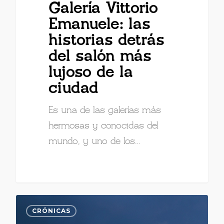
Galería Vittorio
Emanuele: las
historias detrás
del salón más
lujoso de la
ciudad
Es una de las galerías más
hermosas y conocidas del
mundo, y uno de los…
CRÓNICAS