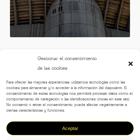
Gestionar el consentimiento
de las cookies
Para ofrecer las mejores experiencias, utilizamos tecnologías como las
cookies para almacenar y/o acceder a la información del dispositivo. El
PREVIOUS
1
2
3
4
NEXT
consentimiento de estas tecnologías nos permitirá procesar datos como el
comportamiento de navegación o las identificaciones únicas en este sitio.
No consentir o retirar el consentimiento, puede afectar negativamente a
ciertas características y funciones.
Aceptar
©2020 - Crónicas de Milán -
Designed by