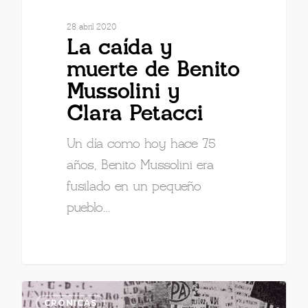
28 abril 2020
La caída y
muerte de Benito
Mussolini y
Clara Petacci
Un día como hoy hace 75
años, Benito Mussolini era
fusilado en un pequeño
pueblo…
CRÓNICAS