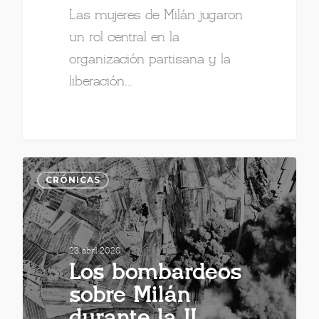
Las mujeres de Milán jugaron
un rol central en la
organización partisana y la
liberación…
CRÓNICAS
23 abril 2020
Los bombardeos
sobre Milán
durante la II