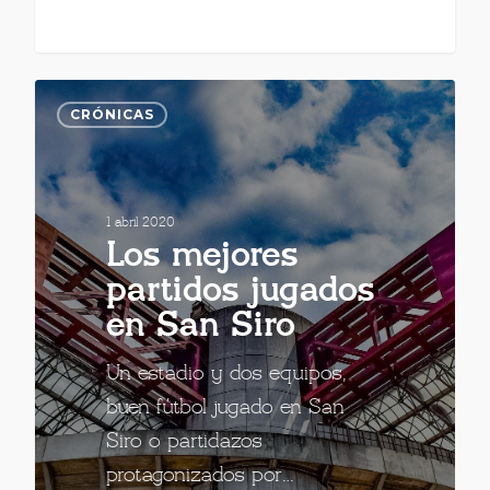
CRÓNICAS
1 abril 2020
Los mejores
partidos jugados
en San Siro
Un estadio y dos equipos,
buen fútbol jugado en San
Siro o partidazos
protagonizados por…