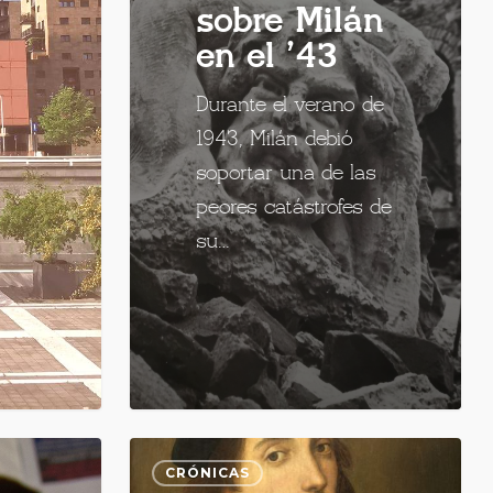
sobre Milán
en el ’43
Durante el verano de
1943, Milán debió
soportar una de las
peores catástrofes de
su…
CRÓNICAS