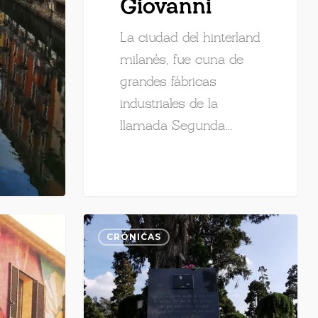
Giovanni
La ciudad del hinterland
milanés, fue cuna de
grandes fábricas
industriales de la
llamada Segunda…
CRÓNICAS