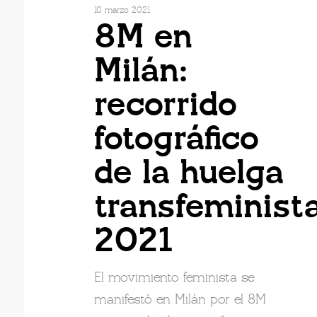
10 marzo 2021
8M en
Milán:
recorrido
fotográfico
de la huelga
transfeminist
2021
El movimiento feminista se
manifestó en Milán por el 8M