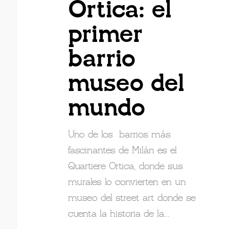
Ortica: el
primer
barrio
museo del
mundo
Uno de los barrios más
fascinantes de Milán es el
Quartiere Ortica, donde sus
murales lo convierten en un
museo del street art donde se
cuenta la historia de la…