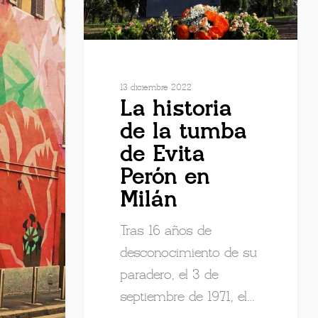
13 diciembre 2022
La historia
de la tumba
de Evita
Perón en
Milán
Tras 16 años de
desconocimiento de su
paradero, el 3 de
septiembre de 1971, el…