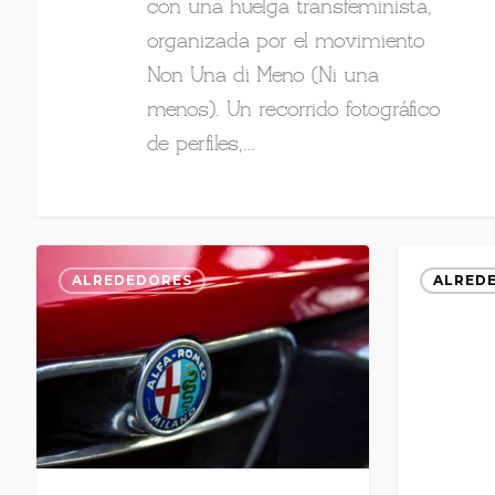
con una huelga transfeminista,
organizada por el movimiento
Non Una di Meno (Ni una
menos). Un recorrido fotográfico
de perfiles,…
ALREDEDORES
ALRED