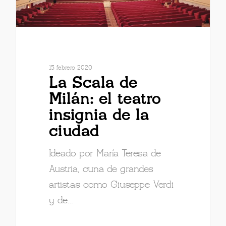
15 febrero 2020
La Scala de
Milán: el teatro
insignia de la
ciudad
Ideado por María Teresa de
Austria, cuna de grandes
artistas como Giuseppe Verdi
y de…