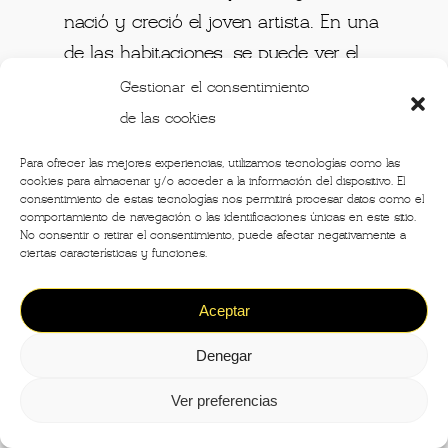
nació y creció el joven artista. En una
de las habitaciones, se puede ver el
freso de la Madonna con il Bambino,
Gestionar el consentimiento
realizado por el propio Rafael.
de las cookies
Para ofrecer las mejores experiencias, utilizamos tecnologías como las
Más allá de Italia
cookies para almacenar y/o acceder a la información del dispositivo. El
consentimiento de estas tecnologías nos permitirá procesar datos como el
comportamiento de navegación o las identificaciones únicas en este sitio.
Quizás una de las iniciativas más
No consentir o retirar el consentimiento, puede afectar negativamente a
nombradas del año fue la propuesta
ciertas características y funciones.
de
Musement
,
una plataforma on line
Aceptar
de recorridos, museos, eventos y
visitas guiadas por el mundo, que
Denegar
celebra el 500 aniversario de la
Ver preferencias
partida de Rafael, con una muestra
virtual e interactiva.
Se pueden visitar