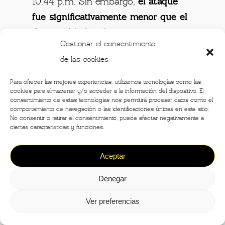
10.44 p.m. Sin embargo,
el ataque
fue significativamente menor que el
diurno
, debido a los pocos aviones
Gestionar el consentimiento
que realmente lograron llegar a la
de las cookies
ciudad, ya que el grupo sufrió
numerosas pérdidas en el camino
Para ofrecer las mejores experiencias, utilizamos tecnologías como las
cookies para almacenar y/o acceder a la información del dispositivo. El
(por causas temporales y los ataques
consentimiento de estas tecnologías nos permitirá procesar datos como el
comportamiento de navegación o las identificaciones únicas en este sitio.
antiaéreos suizos).
No consentir o retirar el consentimiento, puede afectar negativamente a
ciertas características y funciones.
Muchas bombas se dispersaron en el
territorio que rodea a Milán, algunas
Aceptar
incluso terminaron en la
Certosa de
Denegar
Pavía
y
Vigevano
. Para miles de
Ver preferencias
milaneses empezó el desplazamiento:
grandes masas llenaban los trenes