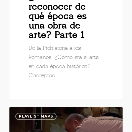
reconocer de
qué época es
una obra de
arte? Parte 1
De la Prehistoria a los
Romanos. ¿Cómo era el arte
en cada época histórica?
Conceptos…
PLAYLIST MAPS