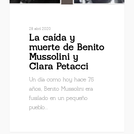
28 abril 2020
La caída y
muerte de Benito
Mussolini y
Clara Petacci
Un día como hoy hace 75
años, Benito Mussolini era
fusilado en un pequeño
pueblo…