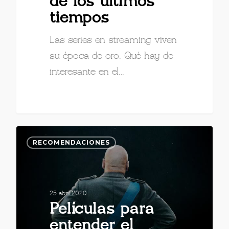
de los últimos
tiempos
Las series en streaming viven
su época de oro. Qué hay de
interesante en el…
RECOMENDACIONES
25 abril 2020
Películas para
entender el