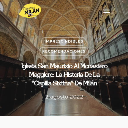
IMPRESCINDIBLES
RECOMENDACIONES
Iglesia San Maurizio Al Monastero
Maggiore: La Historia De La
“Capilla Sixtina” De Milán
2 agosto 2022