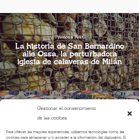
Previous Post
La historia de San Bernardino
alle Ossa, la perturbadora
iglesia de calaveras de Milán
Gestionar el consentimiento
de las cookies
Next Post
Las mejores playas de Liguria
Para ofrecer las mejores experiencias, utilizamos tecnologías como las
(y de Cinque Terre)
cookies para almacenar y/o acceder a la información del dispositivo. El