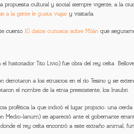
a propuesta cultural y social siempre vigente, a la c
e a la gente le gusta viajar
y visitarla.
te cuento
10 datos curiosos sobre Milán
que segurame
l historiador Tito Livio) fue obra del rey celta Bellove
 derrotaron a los etruscos en el río Tesino y se extendi
taron el nombre de la etnia preexistente, los Insubri.
ia profética la que indicó el lugar propicio: una cerd
n Medio-lanum) se apareció ante el gobernante erran
donde el rey celta encontró a este extraño animal, fu