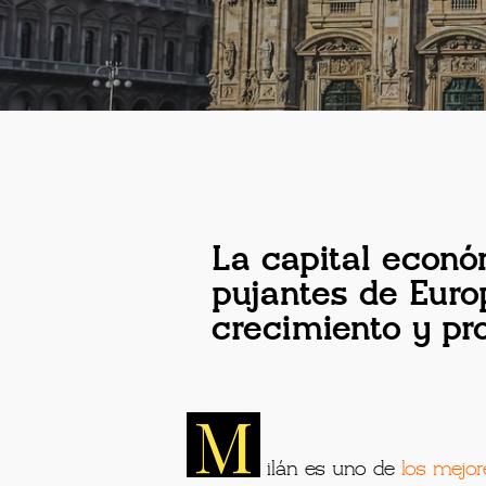
La capital econó
pujantes de Euro
crecimiento y pro
M
ilán es uno de
los mejor