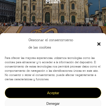
Milán
Gestionar el consentimiento
Next Post
de las cookies
El toro de la Galeria Vittorio
Emanuele en Milán: historia y
Para ofrecer las mejores experiencias, utilizamos tecnologías como las
leyenda
cookies para almacenar y/o acceder a la información del dispositivo. El
consentimiento de estas tecnologías nos permitirá procesar datos como el
comportamiento de navegación o las identificaciones únicas en este sitio.
No consentir o retirar el consentimiento, puede afectar negativamente a
ciertas características y funciones.
Aceptar
Denegar
©2020 - Crónicas de Milán -
Designed by