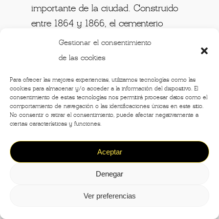
importante de la ciudad. Construido
entre 1864 y 1866, el cementerio
Monumental nace con la idea de
Gestionar el consentimiento
unificar los diferentes cementerios
de las cookies
esparcidos por la ciudad. En su
Para ofrecer las mejores experiencias, utilizamos tecnologías como las
interior pueden visitarse tumbas
cookies para almacenar y/o acceder a la información del dispositivo. El
consentimiento de estas tecnologías nos permitirá procesar datos como el
mucho más antiguas, de personajes
comportamiento de navegación o las identificaciones únicas en este sitio.
ilustres de Milán.
No consentir o retirar el consentimiento, puede afectar negativamente a
ciertas características y funciones.
Entre mis preferidas, la que honra al
Aceptar
fundador de Campari
, donde se ha
representado una gigantesca
Última
Denegar
cena
, donde los apóstoles en vez de
Ver preferencias
comer, solo toman Campari. Como
se dice por ahí, sería “El Último