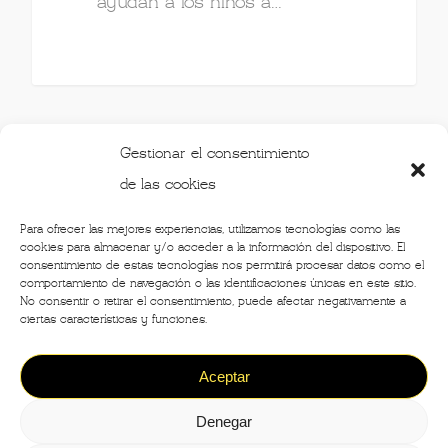
ayudan a los niños a…
Gestionar el consentimiento
de las cookies
Para ofrecer las mejores experiencias, utilizamos tecnologías como las
cookies para almacenar y/o acceder a la información del dispositivo. El
PREVIOUS
1
2
3
4
…
21
consentimiento de estas tecnologías nos permitirá procesar datos como el
NEXT
comportamiento de navegación o las identificaciones únicas en este sitio.
No consentir o retirar el consentimiento, puede afectar negativamente a
ciertas características y funciones.
Aceptar
©2020 - Crónicas de Milán -
Designed by
Denegar
Design