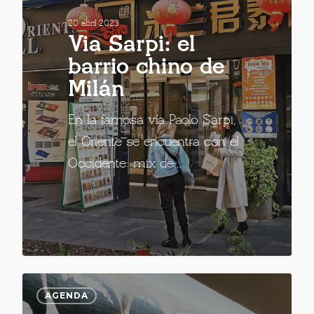
20 abril 2023
Via Sarpi: el
barrio chino de
Milán
En la famosa vía Paolo Sarpi,
el Oriente se encuentra con el
Occidente: mix de…
AGENDA