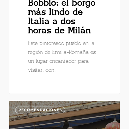
Bobbio: el borgo
más lindo de
Italia a dos
horas de Milán
Este pintoresco pueblo en la
región de Emilia-Romaña es
un lugar encantador para
visitar, con…
RECOMENDACIONES