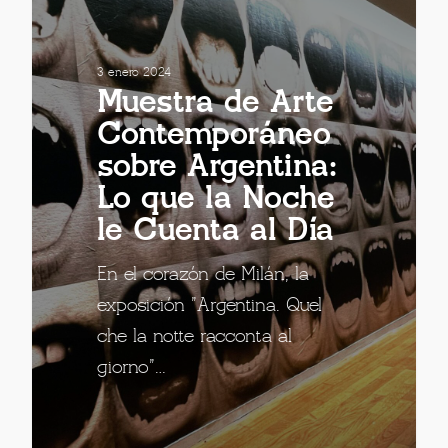
3 enero 2024
Muestra de Arte
Contemporáneo
sobre Argentina:
Lo que la Noche
le Cuenta al Día
En el corazón de Milán, la
exposición "Argentina. Quel
che la notte racconta al
giorno"…