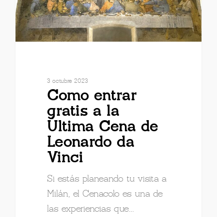
3 octubre 2023
Como entrar
gratis a la
Última Cena de
Leonardo da
Vinci
Si estás planeando tu visita a
Milán, el Cenacolo es una de
las experiencias que…