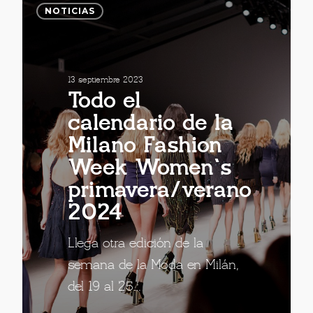
NOTICIAS
13 septiembre 2023
Todo el
calendario de la
Milano Fashion
Week Women`s
primavera/verano
2024
Llega otra edición de la
semana de la Moda en Milán,
del 19 al 25…