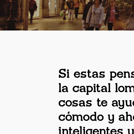
Si estas pen
la capital l
cosas te ayud
cómodo y ahor
inteligentes 