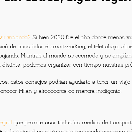
vir viajando
?
Si bien 2020 fue el año donde menos vi
ó de consolidar el smartworking, el teletrabajo, abr
abajando. Mientras el mundo se acomoda y se amplían 
ra distinta, podemos organizar con tiempo nuestras p
tivos, estos consejos podrían ayudarte a tener un viaj
onocer Milán y alrededores de manera inteligente:
egral
que permite usar todos los medios de transporte
e
, y la única desventaja es que no puede comprarse de