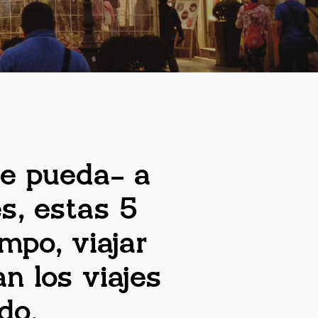
se pueda- a
s, estas 5
mpo, viajar
n los viajes
do.