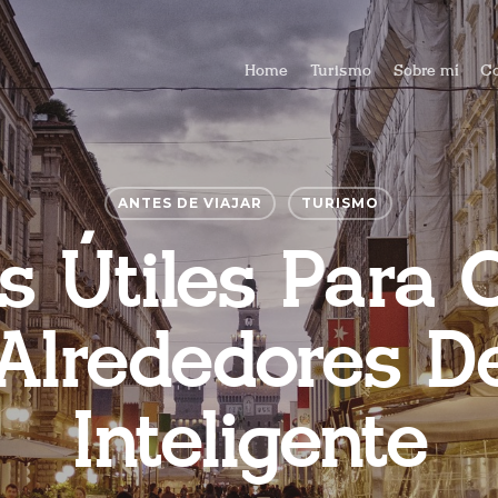
Home
Turismo
Sobre mí
Co
ANTES DE VIAJAR
TURISMO
s Útiles Para 
 Alrededores D
Inteligente