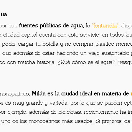
gua
 por sus
fuentes públicas de agua,
la
“
fontanella
“,
disp
a ciudad capital cuenta con este servicio: en todos los
a poder cargar tu botella y no comprar plástico mono
o que además de estar haciendo un viaje sustentable 
blico con mucha historia. ¿Qué cómo es el agua? Fres
 monopatines,
Milán es la ciudad ideal en materia de
cios es muy grande y variada, por lo que se pueden op
por ejemplo, además de bicicletas, recientemente ha in
uno de los monopatines más usados. Si prefieres los