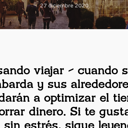
27 diciembre 2020
sando viajar – cuando 
ombarda y sus alrededore
arán a optimizar el tie
rar dinero. Si te gusta
y sin estrés, sigue leyen