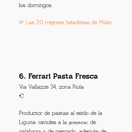
los domingos.
☞
Las 20 mejores heladerías de Milán
6. Ferrari Pasta Fresca
Via Vallazze 74, zona Piola
€
Productor de pastas al estilo de la
genovese
Liguria: ravioles a la
, de
calabaza o de pescado, además de