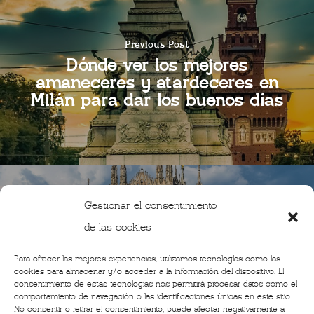
Previous Post
Dónde ver los mejores
amaneceres y atardeceres en
Milán para dar los buenos días
Gestionar el consentimiento
de las cookies
Next Post
Noche de hotel gratis para
Para ofrecer las mejores experiencias, utilizamos tecnologías como las
quien viaja a Milán
cookies para almacenar y/o acceder a la información del dispositivo. El
consentimiento de estas tecnologías nos permitirá procesar datos como el
comportamiento de navegación o las identificaciones únicas en este sitio.
No consentir o retirar el consentimiento, puede afectar negativamente a