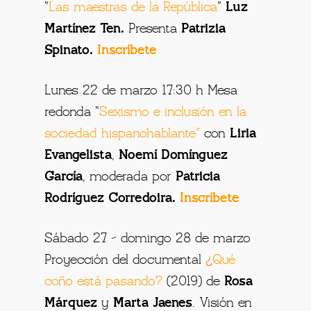
“
Las maestras de la República
”
Luz
Martínez Ten.
Presenta
Patrizia
Spinato.
Inscríbete
Lunes 22 de marzo 17:30 h Mesa
redonda “
Sexismo e inclusión en la
sociedad hispanohablante
”
con
Liria
Evangelista
,
Noemí Domínguez
García
, moderada por
Patricia
Rodríguez Corredoira.
Inscríbete
Sábado 27 – domingo 28 de marzo
Proyección del documental
¿
Qué
coño está pasando?
(2019) de
Rosa
Márquez
y
Marta Jaenes
. Visión en