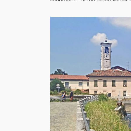
1. De Abbiategra
Está marcado en el
PlayList Map
unión del Naviglio Grande y el Na
debemos ir. Allí se puede tomar c