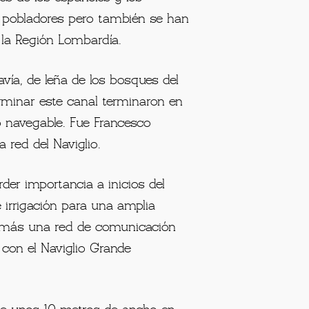
lidad de
Castelletto
y llega hasta
 de los territorios lombardos fue
, continuada después por los
s de los españoles y los
us pobladores pero también se han
e la Región Lombardía.
avía, de leña de los bosques del
erminar este canal terminaron en
lo navegable. Fue Francesco
 red del Naviglio.
der importancia a inicios del
e irrigación para una amplia