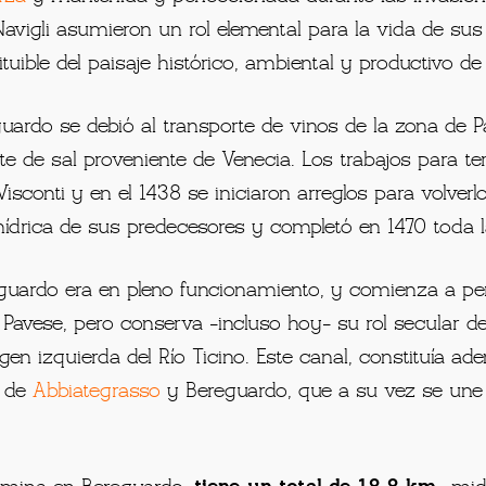
 en las afueras de
Abbiategrasso
,
en la pequeña loca
 toma su nombre. La obra de canalización para el riego
giosas medievales (Benedettini, Cistercensi y Umiliati)
rza
y mantenida y perfeccionada durante las invasione
s Navigli asumieron un rol elemental para la vida de s
tuible del paisaje histórico, ambiental y productivo d
uardo se debió al transporte de vinos de la zona de P
rte de sal proveniente de Venecia. Los trabajos para t
isconti y en el 1438 se iniciaron arreglos para volver
 hídrica de sus predecesores y completó en 1470 toda la
reguardo era en pleno funcionamiento, y comienza a per
 Pavese, pero conserva -incluso hoy- su rol secular d