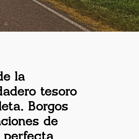
de la
dadero tesoro
cleta. Borgos
aciones de
 perfecta