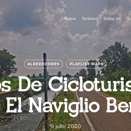
Home
Turismo
Sobre mí
Co
ALREDEDORES
PLAYLIST MAPS
ios De Ciclotur
El Naviglio B
9 julio 2020