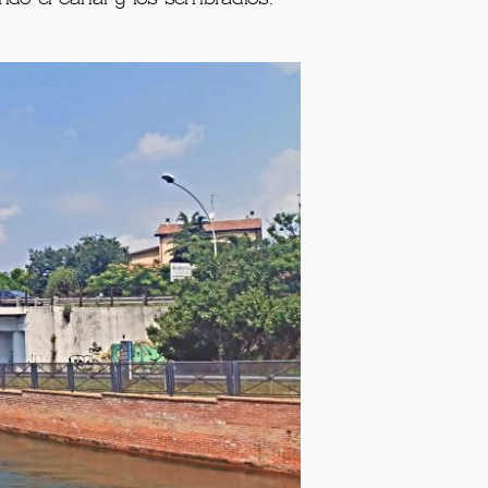
 Castelletto, podremos ver la
 izquierda y es allá donde
endo el canal y los sembradíos.