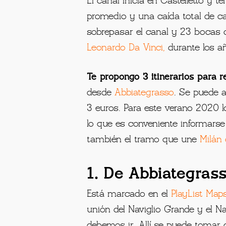
porción del territorio sobre la m
directa entre los castillos ducale
comunicándose con Milán.
El canal inicia en Castelletto y 
promedio y una caída total de c
sobrepasar el canal y 23 bocas d
Leonardo Da Vinci,
durante los añ
Te propongo 3 itinerarios para r
desde
Abbiategrasso
. Se puede a
3 euros. Para este verano 2020 lo
lo que es conveniente informarse s
también el tramo que une
Milán 