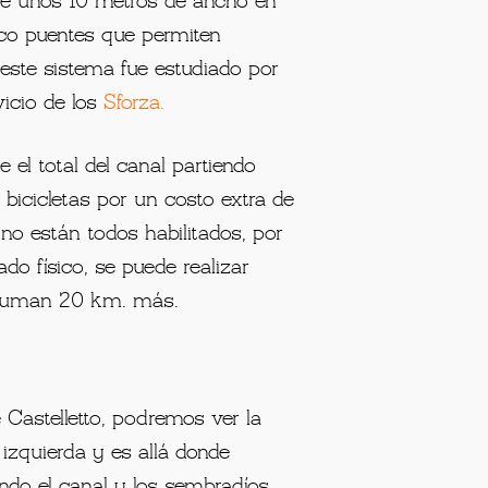
 además una red de comunicación
con el Naviglio Grande
de unos 10 metros de ancho en
nco puentes que permiten
 este sistema fue estudiado por
icio de los
Sforza
.
 el total del canal partiendo
bicicletas por un costo extra de
 no están todos habilitados, por
ado físico, se puede realizar
uman 20 km. más.