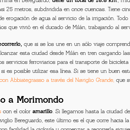
argen izquierda del Río Ticino. Este canal, constituía
s de
Abbiategrasso
y Bereguardo, que a su vez se une 
termina en Bereguardo,
tiene un total de 18.8 km
., mi
asi 25 metros, subdividida en once cuencas. Tiene ci
e erogación de agua al servicio de la irrigación. Todo
os que vivió en el ducado de Milán, trabajando al serv
ecorrerlo,
que si se los une en un sólo viaje comprende
lcanzar esta ciudad desde Milán en tren cargando las 
s servicios ferroviarios para el transporte de bicicleta
i es posible utilizar esa línea. Si se tiene un buen est
con Abbiategrasso a través del Naviglio Grande
,
que s