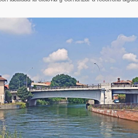
sso a Morimondo
s
con el color
amarillo
. Si llegamos hasta la ciudad de
viglio Bereguardo, este último es el que corre hacia la
on facilidad la ciclovía y comenzar a recorrerla sigui