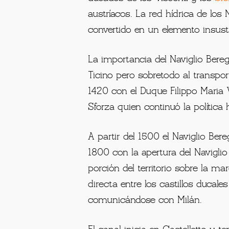
l Naviglio Bereguardo nace
la ciudad de Bereguarda del cual
iniciada por grandes ordenes reli
ducados de los Visconti y los
Sfo
austríacos. La red hídrica de lo
convertido en un elemento insusti
La importancia del Naviglio Bereg
Ticino pero sobretodo al transpo
1420 con el Duque Filippo Maria V
Sforza quien continuó la política
A partir del 1500 el Naviglio Be
1800 con la apertura del Naviglio