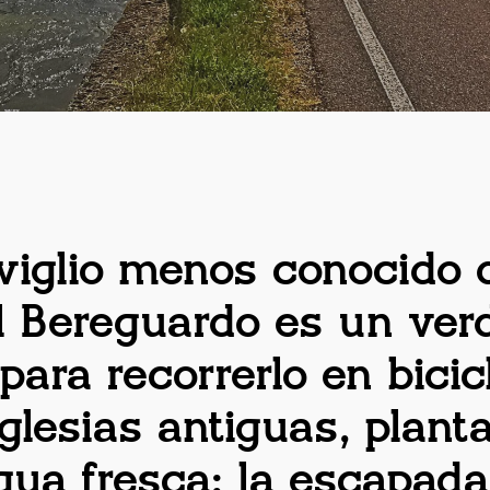
viglio menos conocido 
l Bereguardo es un ver
 para recorrerlo en bici
glesias antiguas, plant
gua fresca: la escapada